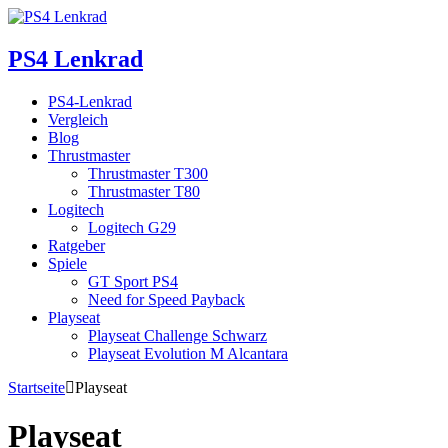
PS4 Lenkrad
PS4-Lenkrad
Vergleich
Blog
Thrustmaster
Thrustmaster T300
Thrustmaster T80
Logitech
Logitech G29
Ratgeber
Spiele
GT Sport PS4
Need for Speed Payback
Playseat
Playseat Challenge Schwarz
Playseat Evolution M Alcantara
Startseite
Playseat
Playseat